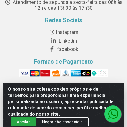
Atendimento de segunda a sexta-feira das 08h às
12h e das 13h30 às 17h30
Redes Sociais
Instagram
Linkedin
facebook
Formas de Pagamento
O nosso site coleta cookies próprios e de
terceiros para proporcionar uma experiência
Novesete Distribuidora LTDA - Avenida Setecentos, S/N,
personalizada ao usuário, apresentar publicidade
Terminal Intermodal da Serra, Serra/ES - CEP 29161-414 -
relevante de acordo com o seu perfil e melhorar a
CNPJ 29.479.604/0001-44
qualidade do nosso site.
Aceitar
Negar não essenciais