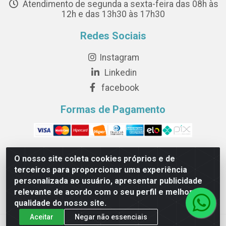
Atendimento de segunda a sexta-feira das 08h às
12h e das 13h30 às 17h30
Redes Sociais
Instagram
Linkedin
facebook
Formas de Pagamento
O nosso site coleta cookies próprios e de
terceiros para proporcionar uma experiência
Novesete Distribuidora LTDA - Avenida Setecentos, S/N,
personalizada ao usuário, apresentar publicidade
Terminal Intermodal da Serra, Serra/ES - CEP 29161-414 -
relevante de acordo com o seu perfil e melhorar a
CNPJ 29.479.604/0001-44
qualidade do nosso site.
Aceitar
Negar não essenciais