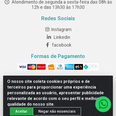
Atendimento de segunda a sexta-feira das 08h às
12h e das 13h30 às 17h30
Redes Sociais
Instagram
Linkedin
facebook
Formas de Pagamento
O nosso site coleta cookies próprios e de
terceiros para proporcionar uma experiência
Novesete Distribuidora LTDA - Avenida Setecentos, S/N,
personalizada ao usuário, apresentar publicidade
Terminal Intermodal da Serra, Serra/ES - CEP 29161-414 -
relevante de acordo com o seu perfil e melhorar a
CNPJ 29.479.604/0001-44
qualidade do nosso site.
Aceitar
Negar não essenciais