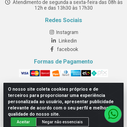
Atendimento de segunda a sexta-feira das 08h às
12h e das 13h30 às 17h30
Redes Sociais
Instagram
Linkedin
facebook
Formas de Pagamento
O nosso site coleta cookies próprios e de
terceiros para proporcionar uma experiência
Novesete Distribuidora LTDA - Avenida Setecentos, S/N,
personalizada ao usuário, apresentar publicidade
Terminal Intermodal da Serra, Serra/ES - CEP 29161-414 -
relevante de acordo com o seu perfil e melhorar a
CNPJ 29.479.604/0001-44
qualidade do nosso site.
Aceitar
Negar não essenciais