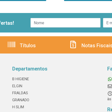
ertas!
Títulos
Notas Fiscai
Departamentos
F
B HIGIENE
ELGIN
FRALDAS
às
GRANADO
H SLIM
R