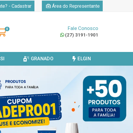
|
nte? - Cadastrar
Área do Representante
Fale Conosco
0
(27) 3191-1901
SI
GRANADO
ELGIN