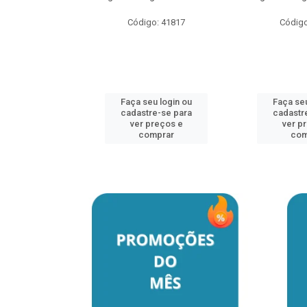
Código: 41817
Código
u login ou
e-se para
reços e
mprar
Faça seu login ou
Faça seu
cadastre-se para
cadastr
ver preços e
ver p
comprar
com