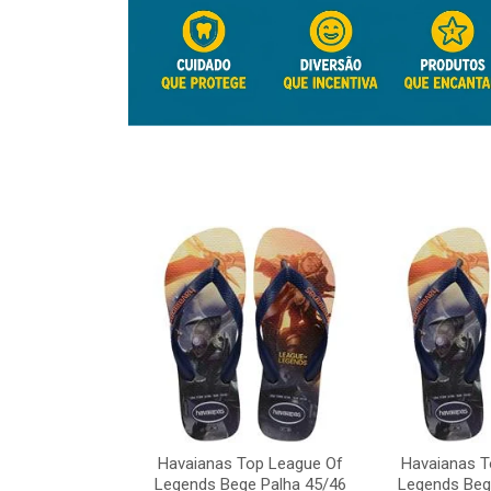
Top League Of
e Palha 45/46
Havaianas Top League Of
Havaianas T
o: 41817
Legends Bege Palha 45/46
Legends Beg