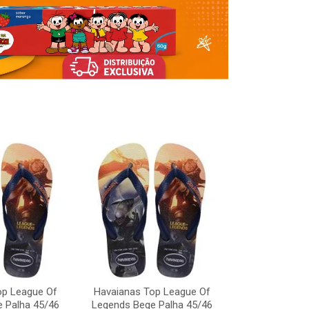
Havaianas To
Legends Bege
op League Of
Havaianas Top League Of
Código:
 Palha 45/46
Legends Bege Palha 45/46