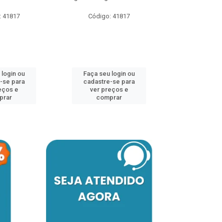
: 41817
Código: 41817
Faça seu 
cadastre
ver pr
 login ou
Faça seu login ou
comp
-se para
cadastre-se para
eços e
ver preços e
prar
comprar