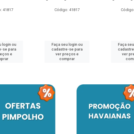
: 41817
Código: 41817
Código
 login ou
Faça seu login ou
Faça seu
e-se para
cadastre-se para
cadastre
reços e
ver preços e
ver pr
prar
comprar
com