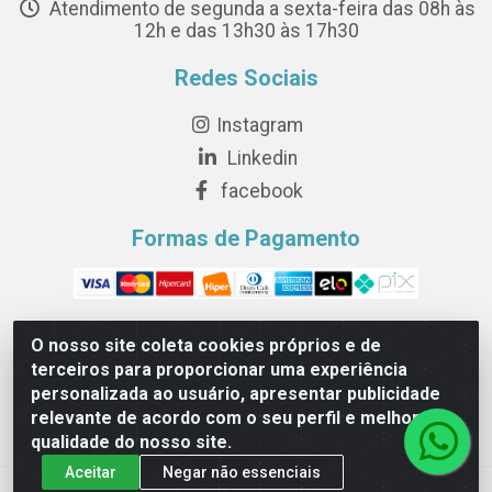
Atendimento de segunda a sexta-feira das 08h às
12h e das 13h30 às 17h30
Redes Sociais
Instagram
Linkedin
facebook
Formas de Pagamento
O nosso site coleta cookies próprios e de
terceiros para proporcionar uma experiência
Novesete Distribuidora LTDA - Avenida Setecentos, S/N,
personalizada ao usuário, apresentar publicidade
Terminal Intermodal da Serra, Serra/ES - CEP 29161-414 -
relevante de acordo com o seu perfil e melhorar a
CNPJ 29.479.604/0001-44
qualidade do nosso site.
Aceitar
Negar não essenciais