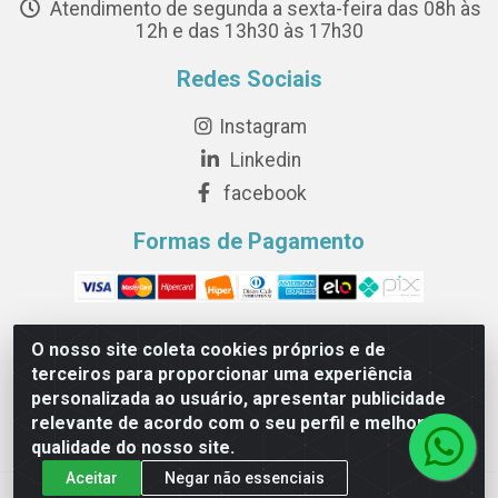
Atendimento de segunda a sexta-feira das 08h às
12h e das 13h30 às 17h30
Redes Sociais
Instagram
Linkedin
facebook
Formas de Pagamento
O nosso site coleta cookies próprios e de
terceiros para proporcionar uma experiência
Novesete Distribuidora LTDA - Avenida Setecentos, S/N,
personalizada ao usuário, apresentar publicidade
Terminal Intermodal da Serra, Serra/ES - CEP 29161-414 -
relevante de acordo com o seu perfil e melhorar a
CNPJ 29.479.604/0001-44
qualidade do nosso site.
Aceitar
Negar não essenciais