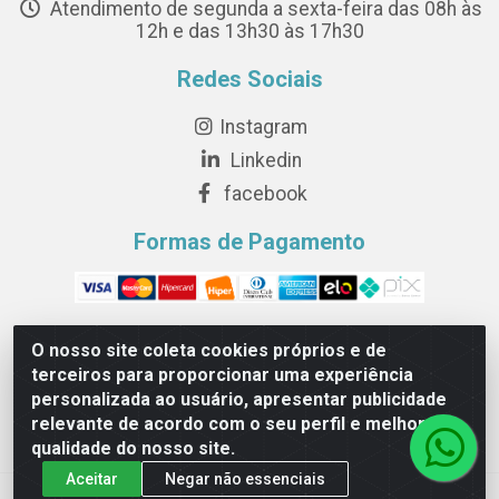
Atendimento de segunda a sexta-feira das 08h às
12h e das 13h30 às 17h30
Redes Sociais
Instagram
Linkedin
facebook
Formas de Pagamento
O nosso site coleta cookies próprios e de
terceiros para proporcionar uma experiência
Novesete Distribuidora LTDA - Avenida Setecentos, S/N,
personalizada ao usuário, apresentar publicidade
Terminal Intermodal da Serra, Serra/ES - CEP 29161-414 -
relevante de acordo com o seu perfil e melhorar a
CNPJ 29.479.604/0001-44
qualidade do nosso site.
Aceitar
Negar não essenciais