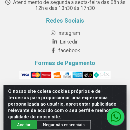
Atendimento de segunda a sexta-feira das 08h às
12h e das 13h30 às 17h30
Redes Sociais
Instagram
Linkedin
facebook
Formas de Pagamento
O nosso site coleta cookies próprios e de
terceiros para proporcionar uma experiência
Novesete Distribuidora LTDA - Avenida Setecentos, S/N,
personalizada ao usuário, apresentar publicidade
Terminal Intermodal da Serra, Serra/ES - CEP 29161-414 -
relevante de acordo com o seu perfil e melhorar a
CNPJ 29.479.604/0001-44
qualidade do nosso site.
Aceitar
Negar não essenciais