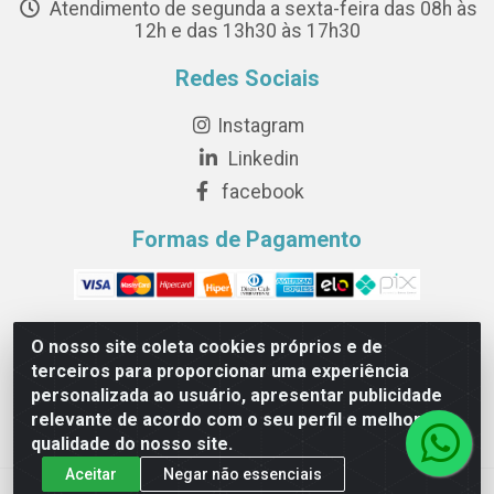
Atendimento de segunda a sexta-feira das 08h às
12h e das 13h30 às 17h30
Redes Sociais
Instagram
Linkedin
facebook
Formas de Pagamento
O nosso site coleta cookies próprios e de
terceiros para proporcionar uma experiência
Novesete Distribuidora LTDA - Avenida Setecentos, S/N,
personalizada ao usuário, apresentar publicidade
Terminal Intermodal da Serra, Serra/ES - CEP 29161-414 -
relevante de acordo com o seu perfil e melhorar a
CNPJ 29.479.604/0001-44
qualidade do nosso site.
Aceitar
Negar não essenciais