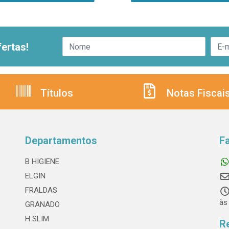
ertas!
Títulos
Notas Fiscai
Departamentos
F
B HIGIENE
ELGIN
FRALDAS
às
GRANADO
H SLIM
R