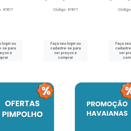
: 41817
Código: 41817
Código
 login ou
Faça seu login ou
Faça seu
e-se para
cadastre-se para
cadastre
reços e
ver preços e
ver pr
prar
comprar
com