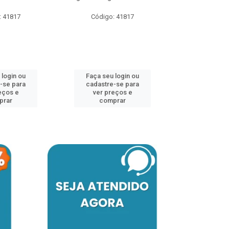
: 41817
Código: 41817
Código:
 login ou
Faça seu login ou
Faça seu 
-se para
cadastre-se para
cadastre
eços e
ver preços e
ver pr
prar
comprar
comp