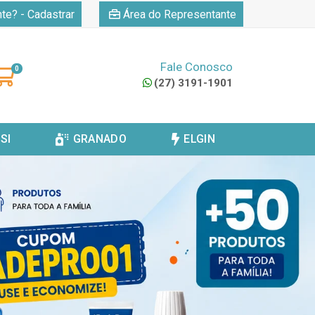
|
nte? - Cadastrar
Área do Representante
Fale Conosco
0
(27) 3191-1901
SI
GRANADO
ELGIN