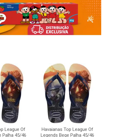
op League Of
Havaianas Top League Of
Havaianas To
 Palha 45/46
Legends Bege Palha 45/46
Legends Bege