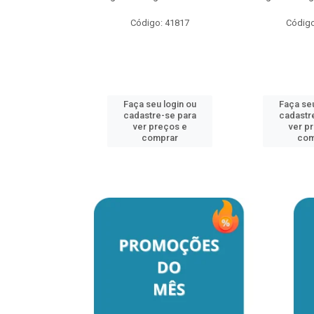
o: 41817
Código: 41817
Código
u login ou
Faça seu login ou
Faça seu
e-se para
cadastre-se para
cadastr
reços e
ver preços e
ver p
mprar
comprar
com