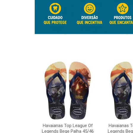
Top League Of
Havaianas Top League Of
Havaianas T
e Palha 45/46
Legends Bege Palha 45/46
Legends Beg