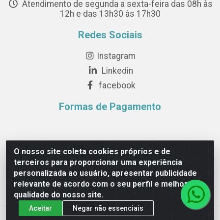
Atendimento de segunda a sexta-feira das 08h às
12h e das 13h30 às 17h30
Redes Sociais
Instagram
Linkedin
facebook
Formas de Pagamento
O nosso site coleta cookies próprios e de
terceiros para proporcionar uma experiência
Novesete Distribuidora LTDA - Avenida Setecentos, S/N,
personalizada ao usuário, apresentar publicidade
Terminal Intermodal da Serra, Serra/ES - CEP 29161-414 -
relevante de acordo com o seu perfil e melhorar a
CNPJ 29.479.604/0001-44
qualidade do nosso site.
Aceitar
Negar não essenciais