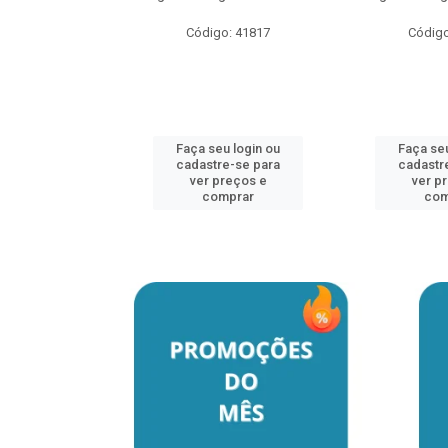
o: 41817
Código: 41817
Código
u login ou
Faça seu login ou
Faça seu
e-se para
cadastre-se para
cadastr
reços e
ver preços e
ver p
mprar
comprar
com