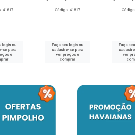
: 41817
Código: 41817
Código
 login ou
Faça seu login ou
Faça seu
e-se para
cadastre-se para
cadastre
reços e
ver preços e
ver pr
prar
comprar
com