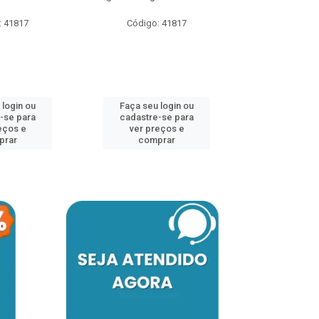
: 41817
Código: 41817
Código:
 login ou
Faça seu login ou
Faça seu 
-se para
cadastre-se para
cadastre
eços e
ver preços e
ver pr
prar
comprar
comp