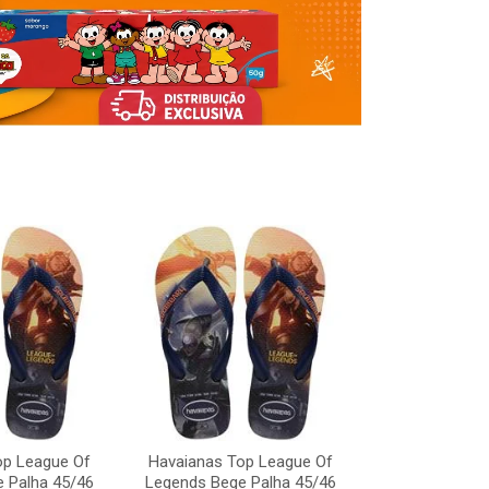
op League Of
Havaianas Top League Of
Havaianas To
 Palha 45/46
Legends Bege Palha 45/46
Legends Bege