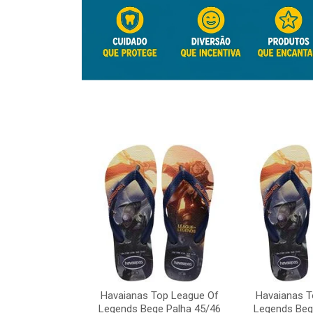
Top League Of
Havaianas Top League Of
Havaianas T
e Palha 45/46
Legends Bege Palha 45/46
Legends Beg