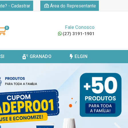
|
nte? - Cadastrar
Área do Representante
Fale Conosco
0
(27) 3191-1901
SI
GRANADO
ELGIN