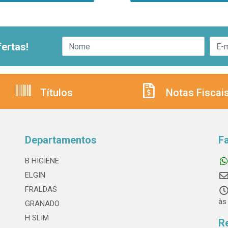
ertas!
Títulos
Notas Fiscai
Departamentos
F
B HIGIENE
ELGIN
FRALDAS
às
GRANADO
H SLIM
R