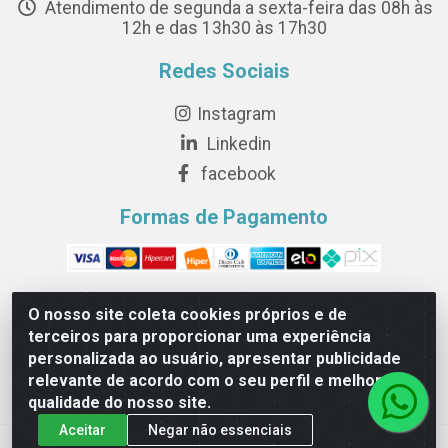
Atendimento de segunda a sexta-feira das 08h às
12h e das 13h30 às 17h30
Redes Sociais
Instagram
Linkedin
facebook
Formas de Pagamento
O nosso site coleta cookies próprios e de
terceiros para proporcionar uma experiência
Novesete Distribuidora LTDA - Avenida Setecentos, S/N,
personalizada ao usuário, apresentar publicidade
Terminal Intermodal da Serra, Serra/ES - CEP 29161-414 -
relevante de acordo com o seu perfil e melhorar a
CNPJ 29.479.604/0001-44
qualidade do nosso site.
Aceitar
Negar não essenciais