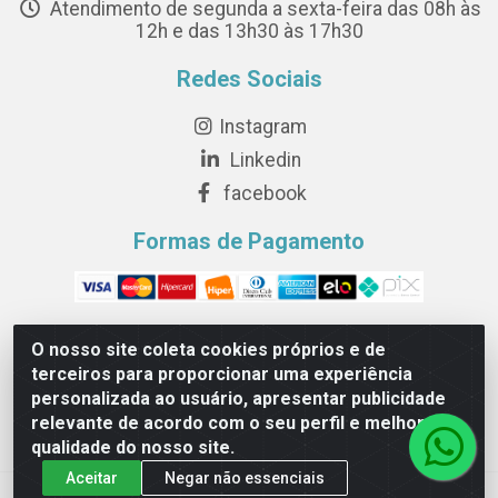
Atendimento de segunda a sexta-feira das 08h às
12h e das 13h30 às 17h30
Redes Sociais
Instagram
Linkedin
facebook
Formas de Pagamento
O nosso site coleta cookies próprios e de
terceiros para proporcionar uma experiência
Novesete Distribuidora LTDA - Avenida Setecentos, S/N,
personalizada ao usuário, apresentar publicidade
Terminal Intermodal da Serra, Serra/ES - CEP 29161-414 -
relevante de acordo com o seu perfil e melhorar a
CNPJ 29.479.604/0001-44
qualidade do nosso site.
Aceitar
Negar não essenciais