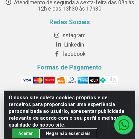
Atendimento de segunda a sexta-feira das 08h às
12h e das 13h30 às 17h30
Redes Sociais
Instagram
Linkedin
facebook
Formas de Pagamento
O nosso site coleta cookies próprios e de
terceiros para proporcionar uma experiência
Novesete Distribuidora LTDA - Avenida Setecentos, S/N,
personalizada ao usuário, apresentar publicidade
Terminal Intermodal da Serra, Serra/ES - CEP 29161-414 -
relevante de acordo com o seu perfil e melhorar a
CNPJ 29.479.604/0001-44
qualidade do nosso site.
Aceitar
Negar não essenciais