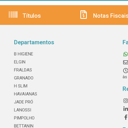
Títulos
Notas Fiscai
Departamentos
F
B HIGIENE
ELGIN
FRALDAS
às
GRANADO
H SLIM
R
HAVAIANAS
JADE PRÓ
LANOSSI
PIMPOLHO
BETTANIN