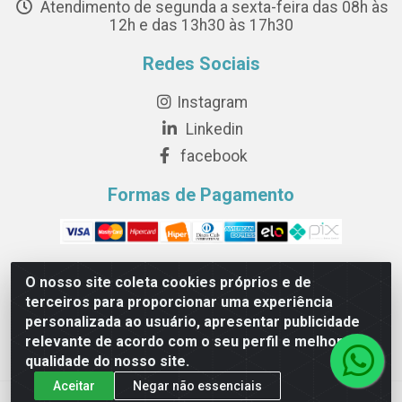
Atendimento de segunda a sexta-feira das 08h às
12h e das 13h30 às 17h30
Redes Sociais
Instagram
Linkedin
facebook
Formas de Pagamento
O nosso site coleta cookies próprios e de
terceiros para proporcionar uma experiência
Novesete Distribuidora LTDA - Avenida Setecentos, S/N,
personalizada ao usuário, apresentar publicidade
Terminal Intermodal da Serra, Serra/ES - CEP 29161-414 -
relevante de acordo com o seu perfil e melhorar a
CNPJ 29.479.604/0001-44
qualidade do nosso site.
Aceitar
Negar não essenciais