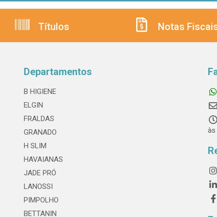
Títulos
Notas Fiscai
Departamentos
F
B HIGIENE
ELGIN
FRALDAS
às
GRANADO
H SLIM
R
HAVAIANAS
JADE PRÓ
LANOSSI
PIMPOLHO
BETTANIN