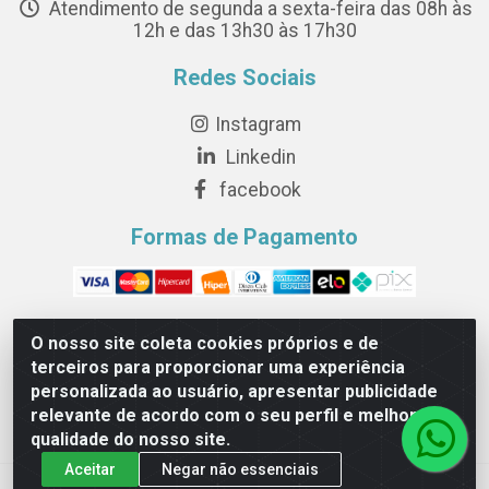
Atendimento de segunda a sexta-feira das 08h às
12h e das 13h30 às 17h30
Redes Sociais
Instagram
Linkedin
facebook
Formas de Pagamento
O nosso site coleta cookies próprios e de
terceiros para proporcionar uma experiência
Novesete Distribuidora LTDA - Avenida Setecentos, S/N,
personalizada ao usuário, apresentar publicidade
Terminal Intermodal da Serra, Serra/ES - CEP 29161-414 -
relevante de acordo com o seu perfil e melhorar a
CNPJ 29.479.604/0001-44
qualidade do nosso site.
Aceitar
Negar não essenciais