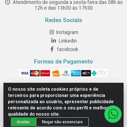
Atendimento de segunda a sexta-feira das 08h às
12h e das 13h30 às 17h30
Redes Sociais
Instagram
Linkedin
facebook
Formas de Pagamento
O nosso site coleta cookies próprios e de
terceiros para proporcionar uma experiência
Novesete Distribuidora LTDA - Avenida Setecentos, S/N,
personalizada ao usuário, apresentar publicidade
Terminal Intermodal da Serra, Serra/ES - CEP 29161-414 -
relevante de acordo com o seu perfil e melhorar a
CNPJ 29.479.604/0001-44
qualidade do nosso site.
Aceitar
Negar não essenciais