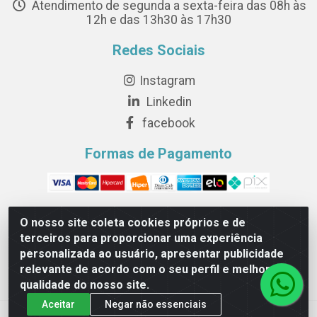
Atendimento de segunda a sexta-feira das 08h às
12h e das 13h30 às 17h30
Redes Sociais
Instagram
Linkedin
facebook
Formas de Pagamento
O nosso site coleta cookies próprios e de
terceiros para proporcionar uma experiência
Novesete Distribuidora LTDA - Avenida Setecentos, S/N,
personalizada ao usuário, apresentar publicidade
Terminal Intermodal da Serra, Serra/ES - CEP 29161-414 -
relevante de acordo com o seu perfil e melhorar a
CNPJ 29.479.604/0001-44
qualidade do nosso site.
Aceitar
Negar não essenciais