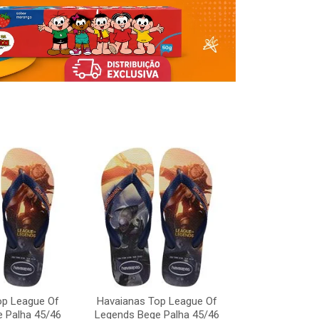
Havaianas To
Legends Bege
op League Of
Havaianas Top League Of
Código:
 Palha 45/46
Legends Bege Palha 45/46