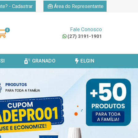
|
nte? - Cadastrar
Área do Representante
Fale Conosco
0
(27) 3191-1901
SI
GRANADO
ELGIN