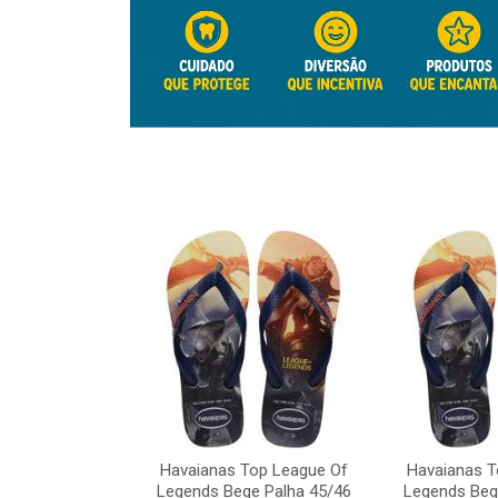
Top League Of
e Palha 45/46
Havaianas Top League Of
Havaianas T
o: 41817
Legends Bege Palha 45/46
Legends Beg