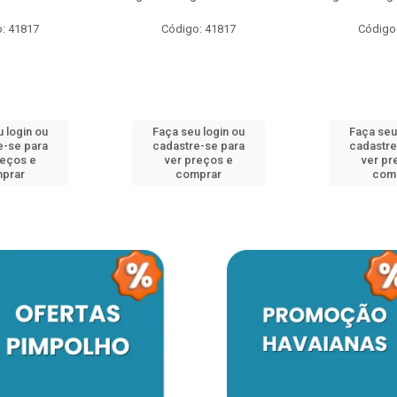
: 41817
Código: 41817
Código
 login ou
Faça seu login ou
Faça seu
e-se para
cadastre-se para
cadastre
reços e
ver preços e
ver pr
prar
comprar
com