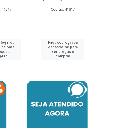
: 41817
Código: 41817
Faça seu 
cadastre
ver pr
 login ou
Faça seu login ou
comp
-se para
cadastre-se para
eços e
ver preços e
prar
comprar