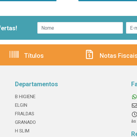
ertas!
Títulos
Notas Fiscai
Departamentos
F
B HIGIENE
ELGIN
FRALDAS
às
GRANADO
H SLIM
R