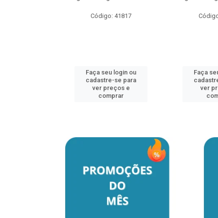
Código: 41817
Código
u login ou
e-se para
reços e
mprar
Faça seu login ou
Faça seu
cadastre-se para
cadastr
ver preços e
ver p
comprar
com