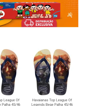
op League Of
Havaianas Top League Of
Havaianas To
 Palha 45/46
Legends Bege Palha 45/46
Legends Bege