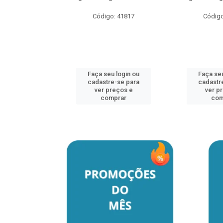
o: 41817
Código: 41817
Código
u login ou
Faça seu login ou
Faça seu
e-se para
cadastre-se para
cadastr
reços e
ver preços e
ver p
mprar
comprar
com