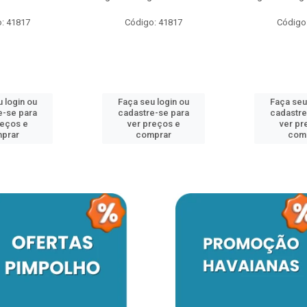
: 41817
Código: 41817
Código
 login ou
Faça seu login ou
Faça seu
e-se para
cadastre-se para
cadastre
reços e
ver preços e
ver pr
prar
comprar
com