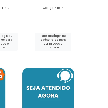
: 41817
Código: 41817
Código:
 login ou
Faça seu login ou
Faça seu 
-se para
cadastre-se para
cadastre
eços e
ver preços e
ver pr
prar
comprar
comp