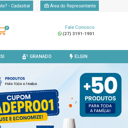
|
nte? - Cadastrar
Área do Representante
Fale Conosco
0
(27) 3191-1901
SI
GRANADO
ELGIN