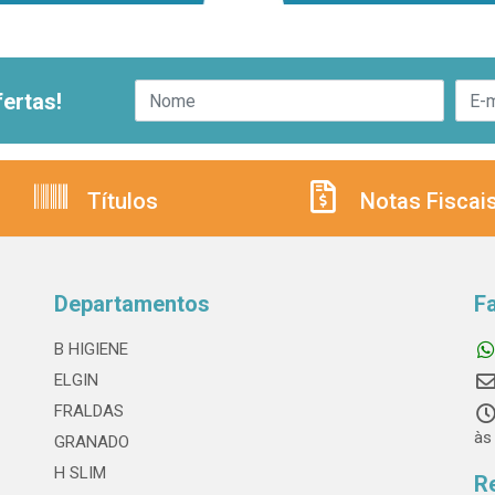
ertas!
Títulos
Notas Fiscai
Departamentos
F
B HIGIENE
ELGIN
FRALDAS
às
GRANADO
H SLIM
R