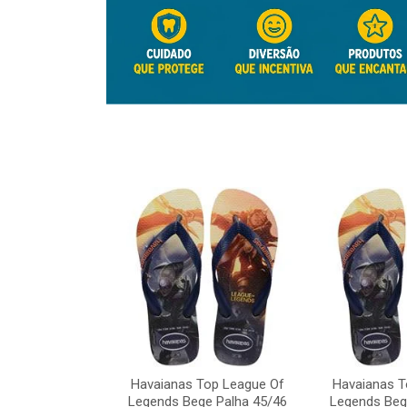
Top League Of
Havaianas Top League Of
Havaianas T
e Palha 45/46
Legends Bege Palha 45/46
Legends Beg