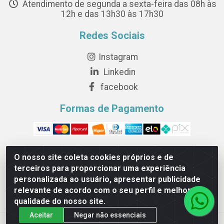
Atendimento de segunda a sexta-feira das 08h às
12h e das 13h30 às 17h30
Redes Sociais
Instagram
Linkedin
facebook
Formas de Pagamento
O nosso site coleta cookies próprios e de
terceiros para proporcionar uma experiência
Novesete Distribuidora LTDA - Avenida Setecentos, S/N,
personalizada ao usuário, apresentar publicidade
Terminal Intermodal da Serra, Serra/ES - CEP 29161-414 -
relevante de acordo com o seu perfil e melhorar a
CNPJ 29.479.604/0001-44
qualidade do nosso site.
Aceitar
Negar não essenciais