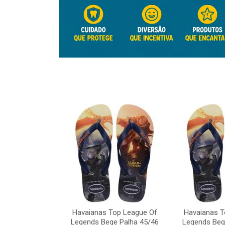
Top League Of
e Palha 45/46
Havaianas Top League Of
Havaianas T
o: 41817
Legends Bege Palha 45/46
Legends Beg