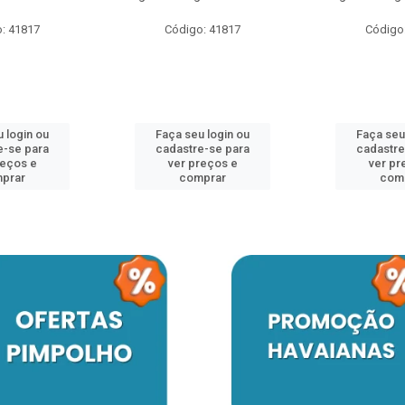
: 41817
Código: 41817
Código
 login ou
Faça seu login ou
Faça seu
e-se para
cadastre-se para
cadastre
reços e
ver preços e
ver pr
prar
comprar
com