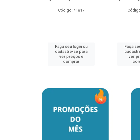
Código: 41817
Código
u login ou
e-se para
reços e
mprar
Faça seu login ou
Faça seu
cadastre-se para
cadastr
ver preços e
ver p
comprar
com