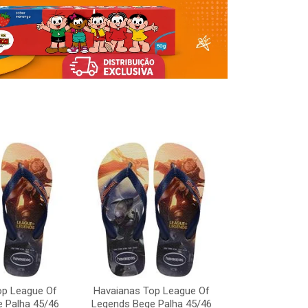
Havaianas To
Legends Bege
op League Of
Havaianas Top League Of
Código:
 Palha 45/46
Legends Bege Palha 45/46