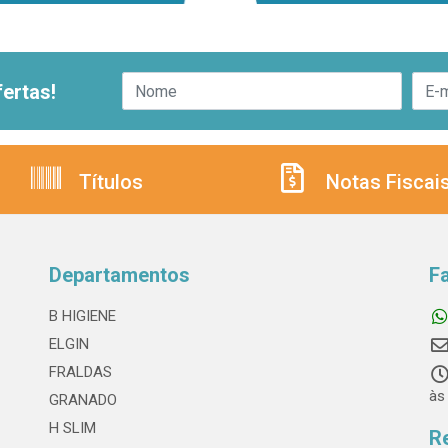
ertas!
Títulos
Notas Fiscai
Departamentos
F
B HIGIENE
ELGIN
FRALDAS
às
GRANADO
H SLIM
R