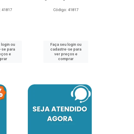
: 41817
Código: 41817
Faça seu 
cadastre
ver pr
 login ou
Faça seu login ou
comp
-se para
cadastre-se para
eços e
ver preços e
prar
comprar