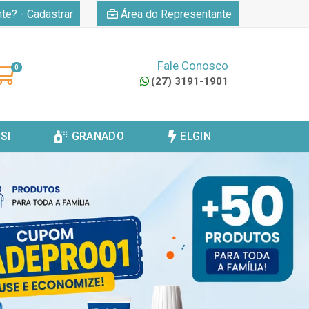
|
nte? - Cadastrar
Área do Representante
Fale Conosco
0
(27) 3191-1901
SI
GRANADO
ELGIN