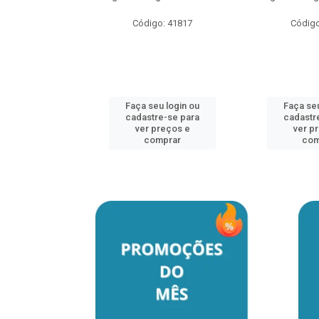
Código: 41817
Código
u login ou
e-se para
reços e
mprar
Faça seu login ou
Faça seu
cadastre-se para
cadastr
ver preços e
ver p
comprar
com