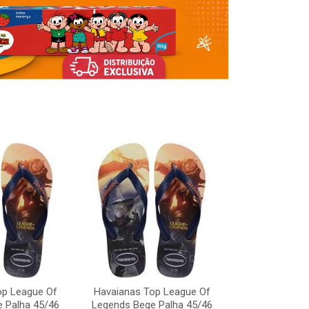
Havaianas To
Legends Bege
op League Of
Havaianas Top League Of
Código:
 Palha 45/46
Legends Bege Palha 45/46