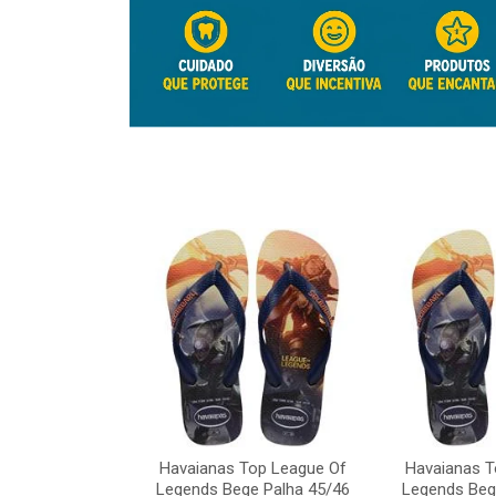
Top League Of
e Palha 45/46
Havaianas Top League Of
Havaianas T
o: 41817
Legends Bege Palha 45/46
Legends Beg