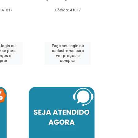
: 41817
Código: 41817
Faça seu 
cadastre
ver pr
 login ou
Faça seu login ou
comp
-se para
cadastre-se para
eços e
ver preços e
prar
comprar