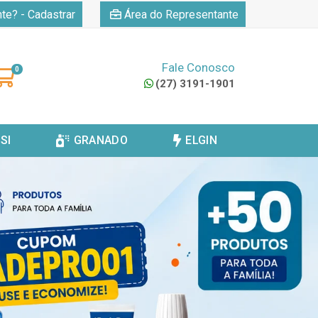
|
nte? - Cadastrar
Área do Representante
Fale Conosco
0
(27) 3191-1901
SI
GRANADO
ELGIN