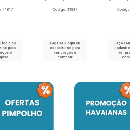
: 41817
Código: 41817
Código
 login ou
Faça seu login ou
Faça seu
e-se para
cadastre-se para
cadastre
reços e
ver preços e
ver pr
prar
comprar
com