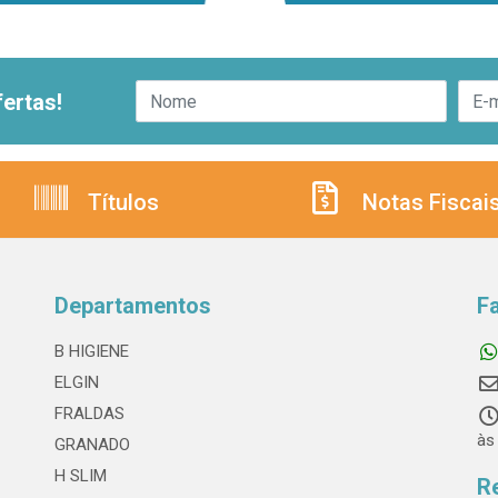
ertas!
Títulos
Notas Fiscai
Departamentos
F
B HIGIENE
ELGIN
FRALDAS
às
GRANADO
H SLIM
R