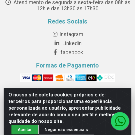
Atendimento de segunda a sexta-feira das 08h às
12h e das 13h30 às 17h30
Redes Sociais
Instagram
Linkedin
facebook
Formas de Pagamento
O nosso site coleta cookies próprios e de
terceiros para proporcionar uma experiência
Novesete Distribuidora LTDA - Avenida Setecentos, S/N,
personalizada ao usuário, apresentar publicidade
Terminal Intermodal da Serra, Serra/ES - CEP 29161-414 -
relevante de acordo com o seu perfil e melhorar a
CNPJ 29.479.604/0001-44
qualidade do nosso site.
Aceitar
Negar não essenciais