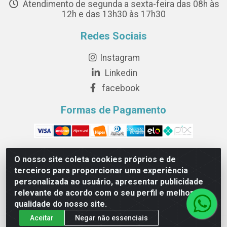
Atendimento de segunda a sexta-feira das 08h às
12h e das 13h30 às 17h30
Redes Sociais
Instagram
Linkedin
facebook
Formas de Pagamento
O nosso site coleta cookies próprios e de
terceiros para proporcionar uma experiência
Novesete Distribuidora LTDA - Avenida Setecentos, S/N,
personalizada ao usuário, apresentar publicidade
Terminal Intermodal da Serra, Serra/ES - CEP 29161-414 -
relevante de acordo com o seu perfil e melhorar a
CNPJ 29.479.604/0001-44
qualidade do nosso site.
Aceitar
Negar não essenciais