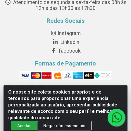
Atendimento de segunda a sexta-feira das 08h às
12h e das 13h30 às 17h30
Redes Sociais
Instagram
Linkedin
facebook
Formas de Pagamento
O nosso site coleta cookies próprios e de
terceiros para proporcionar uma experiência
Novesete Distribuidora LTDA - Avenida Setecentos, S/N,
personalizada ao usuário, apresentar publicidade
Terminal Intermodal da Serra, Serra/ES - CEP 29161-414 -
relevante de acordo com o seu perfil e melhorar a
CNPJ 29.479.604/0001-44
qualidade do nosso site.
Aceitar
Negar não essenciais