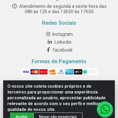
Atendimento de segunda a sexta-feira das
08h às 12h e das 13h30 às 17h30
Redes Sociais
Instagram
Linkedin
facebook
Formas de Pagamento
O nosso site coleta cookies próprios e de
terceiros para proporcionar uma experiência
Novesete Distribuidora LTDA - Avenida Setecentos, S/N,
personalizada ao usuário, apresentar publicidade
Terminal Intermodal da Serra, Serra/ES - CEP 29161-
relevante de acordo com o seu perfil e melhorar a
414 - CNPJ 29.479.604/0001-44
qualidade do nosso site.
Aceitar
Negar não essenciais