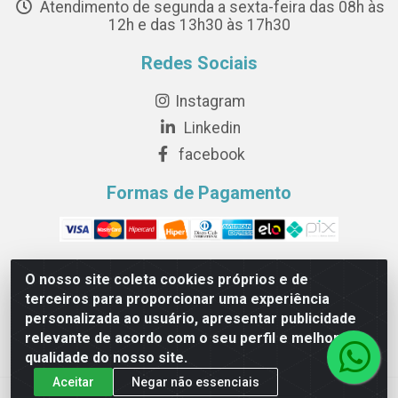
Atendimento de segunda a sexta-feira das 08h às
12h e das 13h30 às 17h30
Redes Sociais
Instagram
Linkedin
facebook
Formas de Pagamento
O nosso site coleta cookies próprios e de
terceiros para proporcionar uma experiência
Novesete Distribuidora LTDA - Avenida Setecentos, S/N,
personalizada ao usuário, apresentar publicidade
Terminal Intermodal da Serra, Serra/ES - CEP 29161-414 -
relevante de acordo com o seu perfil e melhorar a
CNPJ 29.479.604/0001-44
qualidade do nosso site.
Aceitar
Negar não essenciais