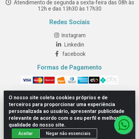
Atendimento de segunda a sexta-feira das 08h às
12h e das 13h30 às 17h30
Redes Sociais
Instagram
Linkedin
facebook
Formas de Pagamento
O nosso site coleta cookies próprios e de
terceiros para proporcionar uma experiência
Novesete Distribuidora LTDA - Avenida Setecentos, S/N,
personalizada ao usuário, apresentar publicidade
Terminal Intermodal da Serra, Serra/ES - CEP 29161-414 -
relevante de acordo com o seu perfil e melhorar a
CNPJ 29.479.604/0001-44
qualidade do nosso site.
Aceitar
Negar não essenciais