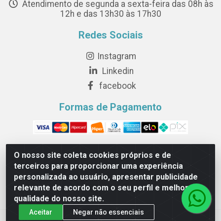
Atendimento de segunda a sexta-feira das 08h às
12h e das 13h30 às 17h30
Redes Sociais
Instagram
Linkedin
facebook
Formas de Pagamento
O nosso site coleta cookies próprios e de
terceiros para proporcionar uma experiência
Novesete Distribuidora LTDA - Avenida Setecentos, S/N,
personalizada ao usuário, apresentar publicidade
Terminal Intermodal da Serra, Serra/ES - CEP 29161-414 -
relevante de acordo com o seu perfil e melhorar a
CNPJ 29.479.604/0001-44
qualidade do nosso site.
Aceitar
Negar não essenciais