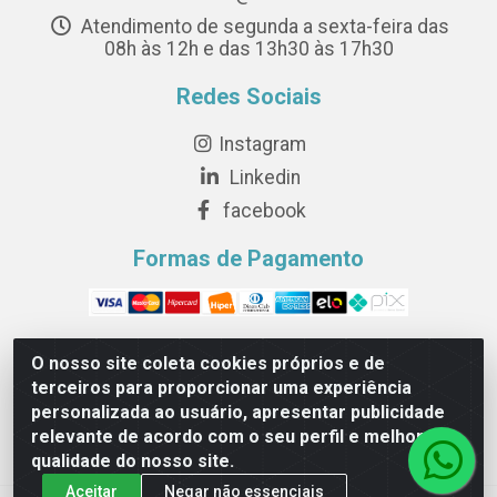
Atendimento de segunda a sexta-feira das
08h às 12h e das 13h30 às 17h30
Redes Sociais
Instagram
Linkedin
facebook
Formas de Pagamento
O nosso site coleta cookies próprios e de
terceiros para proporcionar uma experiência
Novesete Distribuidora LTDA - Avenida Setecentos, S/N,
personalizada ao usuário, apresentar publicidade
Terminal Intermodal da Serra, Serra/ES - CEP 29161-
relevante de acordo com o seu perfil e melhorar a
414 - CNPJ 29.479.604/0001-44
qualidade do nosso site.
Aceitar
Negar não essenciais