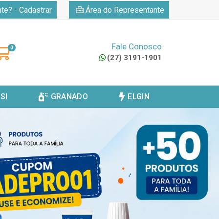
|
nte? - Cadastrar
Área do Representante
Fale Conosco
0
(27) 3191-1901
SI
GRANADO
ELGIN