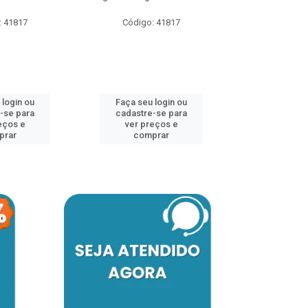
: 41817
Código: 41817
Faça seu 
cadastre
ver pr
 login ou
Faça seu login ou
comp
-se para
cadastre-se para
eços e
ver preços e
prar
comprar