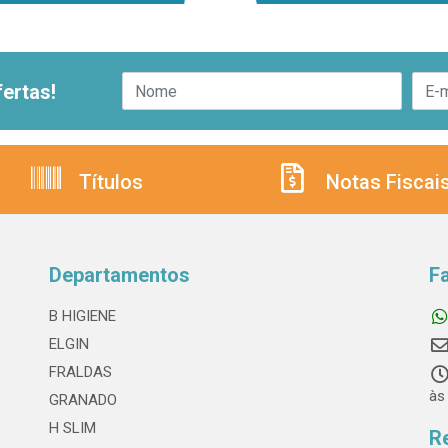
ertas!
Títulos
Notas Fiscai
Departamentos
F
B HIGIENE
ELGIN
FRALDAS
às
GRANADO
H SLIM
R