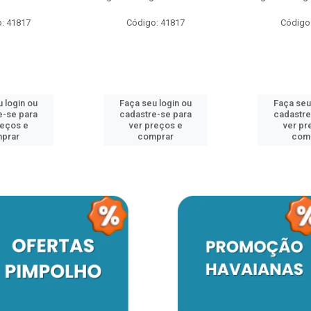
: 41817
Código: 41817
Código
 login ou
Faça seu login ou
Faça seu
e-se para
cadastre-se para
cadastre
reços e
ver preços e
ver pr
prar
comprar
com