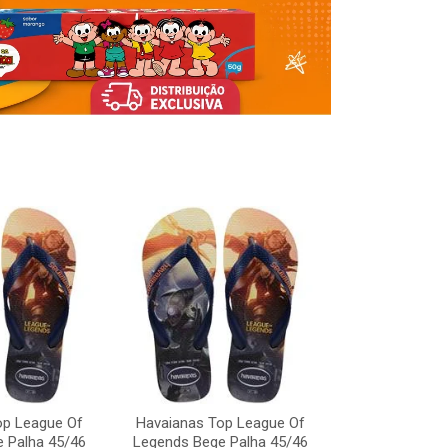
Havaianas To
Legends Bege
op League Of
Havaianas Top League Of
Código:
 Palha 45/46
Legends Bege Palha 45/46