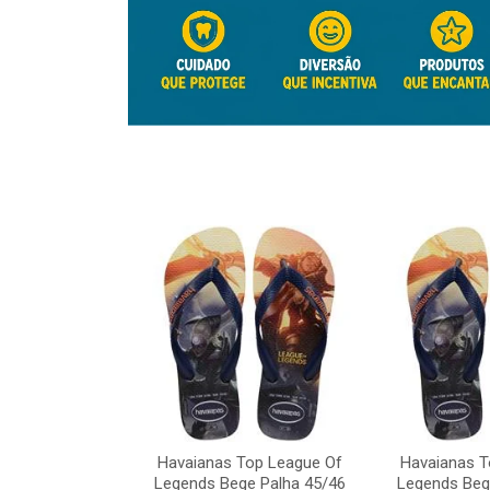
Top League Of
e Palha 45/46
Havaianas Top League Of
Havaianas T
o: 41817
Legends Bege Palha 45/46
Legends Beg