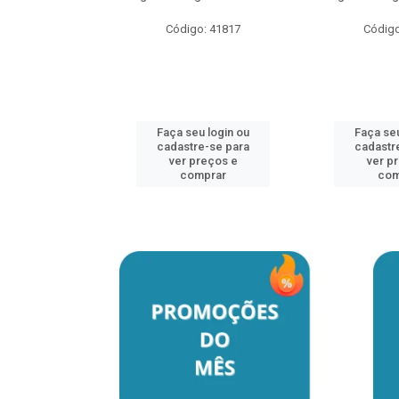
Código: 41817
Código
u login ou
e-se para
reços e
mprar
Faça seu login ou
Faça seu
cadastre-se para
cadastr
ver preços e
ver p
comprar
com