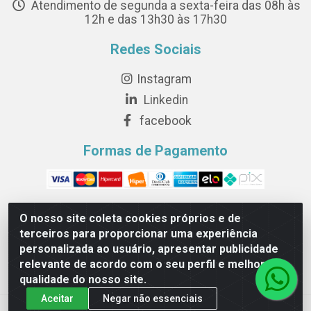
Atendimento de segunda a sexta-feira das 08h às
12h e das 13h30 às 17h30
Redes Sociais
Instagram
Linkedin
facebook
Formas de Pagamento
O nosso site coleta cookies próprios e de
terceiros para proporcionar uma experiência
Novesete Distribuidora LTDA - Avenida Setecentos, S/N,
personalizada ao usuário, apresentar publicidade
Terminal Intermodal da Serra, Serra/ES - CEP 29161-414 -
relevante de acordo com o seu perfil e melhorar a
CNPJ 29.479.604/0001-44
qualidade do nosso site.
Aceitar
Negar não essenciais