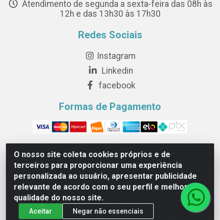
Atendimento de segunda a sexta-feira das 08h às
12h e das 13h30 às 17h30
Redes Sociais
Instagram
Linkedin
facebook
Formas de Pagamento
O nosso site coleta cookies próprios e de
terceiros para proporcionar uma experiência
Novesete Distribuidora LTDA - Avenida Setecentos, S/N,
personalizada ao usuário, apresentar publicidade
Terminal Intermodal da Serra, Serra/ES - CEP 29161-414 -
relevante de acordo com o seu perfil e melhorar a
CNPJ 29.479.604/0001-44
qualidade do nosso site.
Aceitar
Negar não essenciais