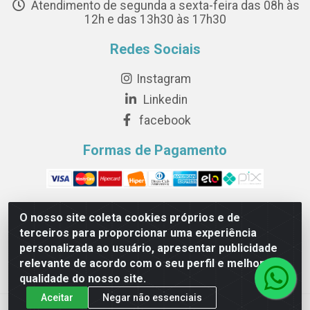
Atendimento de segunda a sexta-feira das 08h às
12h e das 13h30 às 17h30
Redes Sociais
Instagram
Linkedin
facebook
Formas de Pagamento
O nosso site coleta cookies próprios e de
terceiros para proporcionar uma experiência
Novesete Distribuidora LTDA - Avenida Setecentos, S/N,
personalizada ao usuário, apresentar publicidade
Terminal Intermodal da Serra, Serra/ES - CEP 29161-414 -
relevante de acordo com o seu perfil e melhorar a
CNPJ 29.479.604/0001-44
qualidade do nosso site.
Aceitar
Negar não essenciais